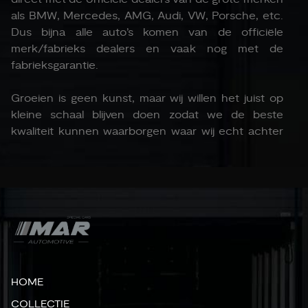
als BMW, Mercedes, AMG, Audi, VW, Porsche, etc.
Dus bijna alle auto’s komen van de officiële
merk/fabrieks dealers en vaak nog met de
fabrieksgarantie.
Groeien is geen kunst, maar wij willen het juist op
kleine schaal blijven doen zodat we de beste
kwaliteit kunnen waarborgen waar wij echt achter
staan. De dealers waar wij kopen noemen mij vaak
een perfectionist, maar dat zien wij alleen maar als
een compliment, want wij kopen alleen het
allerbeste of anders niet!
ZOEKOPDRACHTEN “TAILORMADE”
VOOR DE KLANT
HOME
Door mijn grenzeloze contacten, krijgen we vaak de
COLLECTIE