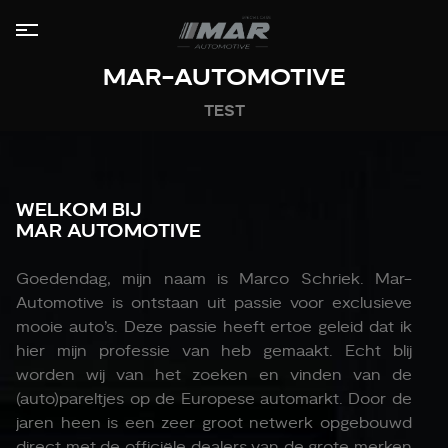
MAR-AUTOMOTIVE
HOME
TEST
COLLECTIE
LEASE
WELKOM BIJ
AANBOD
MAR AUTOMOTIVE
DIENSTEN
Goedendag, mijn naam is Marco Schriek. Mar-
Automotive is ontstaan uit passie voor exclusieve
VERKOCHT
mooie auto’s. Deze passie heeft ertoe geleid dat ik
OVER
hier mijn professie van heb gemaakt. Echt blij
ONS
worden wij van het zoeken en vinden van de
(auto)pareltjes op de Europese automarkt. Door de
CONTACT
jaren heen is een zeer groot netwerk opgebouwd
direct met de officiële dealers van de grote merken