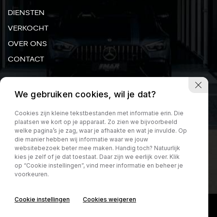
vraag voor een zoekopdracht van een auto met de
specifieke kenmerken en extra’s. Hier zijn we zeer
DIENSTEN
bedreven en zien het als een sport de juiste te
VERKOCHT
vinden. We begeleiden dit dan ook van het begin
OVER ONS
tot het einde. Beginnend met op locatie bekijken,
uitonderhandelen voor de klant, het ophalen van
CONTACT
de auto, invoeren, en rijklaar op kenteken zetten
voor afhalen door een tevreden klant.
MADAME CURIESTRAAT 24, 3316 GN DORDRECHT
We gebruiken cookies, wil je dat?
INFO@MAR-AUTOMOTIVE.NL
Cookies zijn kleine tekstbestanden met informatie erin. Die
JERMAINE:
+31 6 29 03 22 44
plaatsen we kort op je apparaat. Zo zien we bijvoorbeeld
welke pagina’s je zag, waar je afhaakte en wat je invulde. Op
MARCO:
+31 6 27 41 78 77
die manier hebben wij informatie waar we jouw
websitebezoek beter mee maken. Handig toch? Natuurlijk
kies je zelf of je dat toestaat. Daar zijn we eerlijk over. Klik
op “Cookie instellingen”, vind meer informatie en beheer je
voorkeuren.
Cookie instellingen
Cookies weigeren