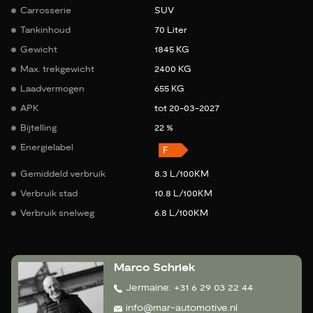
Carrosserie
SUV
Tankinhoud
70 Liter
Gewicht
1845 KG
Max. trekgewicht
2400 KG
Laadvermogen
655 KG
APK
tot 20-03-2027
Bijtelling
22 %
Energielabel
Gemiddeld verbruik
8.3 L/100KM
Verbruik stad
10.8 L/100KM
Verbruik snelweg
6.8 L/100KM
Marco Schriek
Jermaine: +31 6 29 03 22 44
info@mar-automotive.nl