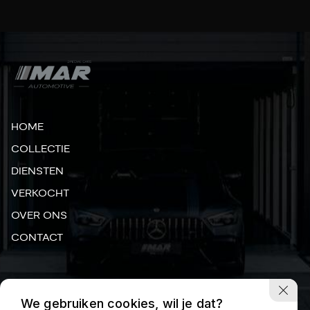
HOME
COLLECTIE
DIENSTEN
VERKOCHT
OVER ONS
CONTACT
MADAME CURIESTRAAT 24, 3316 GN DORDRECHT
We gebruiken cookies, wil je dat?
INFO@MAR-AUTOMOTIVE.NL