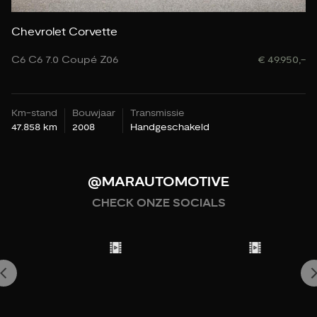
Chevrolet Corvette
A
C6 C6 7.0 Coupé Z06
€ 49.950,-
60
Km-stand
Bouwjaar
Transmissie
K
47.858 km
2008
Handgeschakeld
12
@MARAUTOMOTIVE
CHECK ONZE SOCIALS