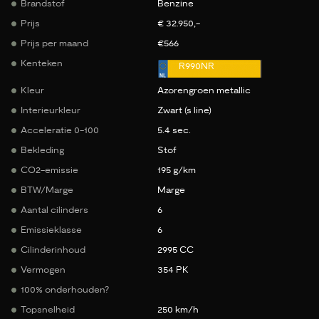
Brandstof
Benzine
Prijs
€ 32.950,-
Prijs per maand
€566
Kenteken
R990NR
Kleur
Azorengroen metallic
Interieurkleur
Zwart (s line)
Acceleratie 0-100
5.4 sec.
Bekleding
Stof
CO2-emissie
195 g/km
BTW/Marge
Marge
Aantal cilinders
6
Emissieklasse
6
Cilinderinhoud
2995 CC
Vermogen
354 PK
100% onderhouden?
Topsnelheid
250 km/h