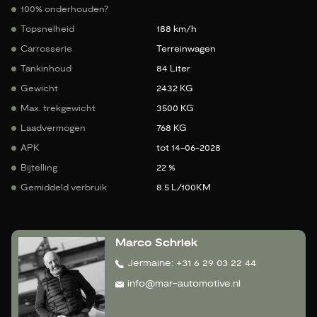
100% onderhouden?
Topsnelheid
188 km/h
Carrosserie
Terreinwagen
Tankinhoud
84 Liter
Gewicht
2432 KG
Max. trekgewicht
3500 KG
Laadvermogen
768 KG
APK
tot 14-06-2028
Bijtelling
22 %
Gemiddeld verbruik
8.5 L/100KM
Marco Schriek
Jermaine: +31 6 29 03 22 44
info@mar-automotive.nl