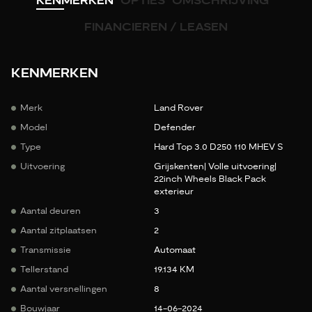
KENMERKEN
OPTIES
OMSCHRIJVING
FINANCIEREN / LEASEN
KENMERKEN
Merk
Land Rover
Model
Defender
Type
Hard Top 3.0 D250 110 MHEV S
Uitvoering
Grijskenten| Volle uitvoering|
22inch Wheels Black Pack
exterieur
Aantal deuren
3
Aantal zitplaatsen
2
Transmissie
Automaat
Tellerstand
19.134 KM
Aantal versnellingen
8
Bouwjaar
14-06-2024