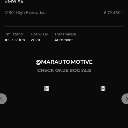
BMW X6
B
M50i High Executive
€ 72.450,-
M
Km-stand
Bouwjaar
Transmissie
K
105.727 km
2020
Automaat
22
@MARAUTOMOTIVE
CHECK ONZE SOCIALS