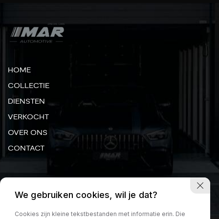
HOME
COLLECTIE
DIENSTEN
VERKOCHT
OVER ONS
CONTACT
MADAME CURIESTRAAT 24, 3316 GN DORDRECHT
We gebruiken cookies, wil je dat?
INFO@MAR-AUTOMOTIVE.NL
JERMAINE:
+31 6 29 03 22 44
Cookies zijn kleine tekstbestanden met informatie erin. Die