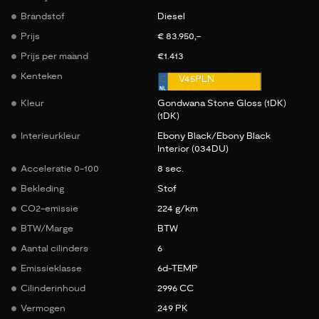
Brandstof
Diesel
Prijs
€ 83.950,-
Prijs per maand
€1.413
Kenteken
V45PLN
Kleur
Gondwana Stone Gloss (1DK)
(1DK)
Interieurkleur
Ebony Black/Ebony Black
Interior (034DU)
Acceleratie 0-100
8 sec.
Bekleding
Stof
CO2-emissie
224 g/km
BTW/Marge
BTW
Aantal cilinders
6
Emissieklasse
6d-TEMP
Cilinderinhoud
2996 CC
Vermogen
249 PK