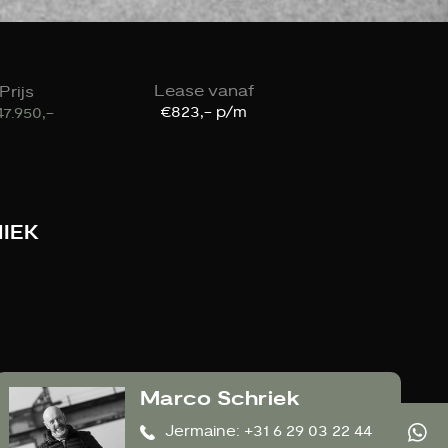
Lease vanaf
Prijs
€823,- p/m
47.950,-
IEK
Marco Schriek
Jermaine: +31 6 29 03 22 44