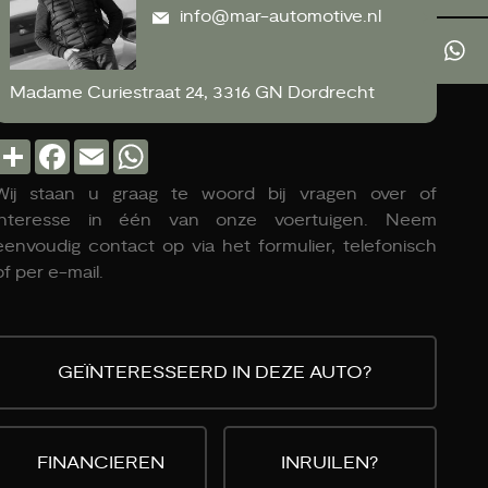
info@mar-automotive.nl
Madame Curiestraat 24, 3316 GN Dordrecht
Deel
Facebook
Email
WhatsApp
Wij staan u graag te woord bij vragen over of
interesse in één van onze voertuigen. Neem
eenvoudig contact op via het formulier, telefonisch
of per e-mail.
GEÏNTERESSEERD IN DEZE AUTO?
FINANCIEREN
INRUILEN?