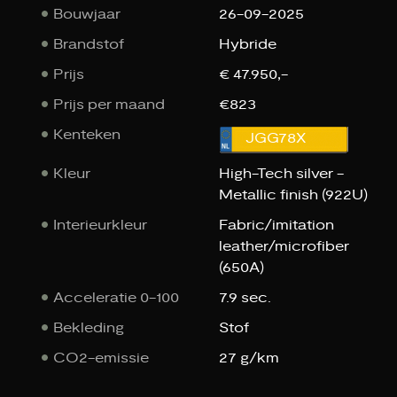
Bouwjaar
26-09-2025
Brandstof
Hybride
Prijs
€ 47.950,-
Prijs per maand
€823
Kenteken
JGG78X
Kleur
High-Tech silver -
Metallic finish (922U)
Interieurkleur
Fabric/imitation
leather/microfiber
(650A)
Acceleratie 0-100
7.9 sec.
Bekleding
Stof
CO2-emissie
27 g/km