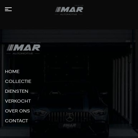
HOME
COLLECTIE
LEASE
AANBOD
HOME
DIENSTEN
COLLECTIE
DIENSTEN
VERKOCHT
VERKOCHT
OVER
OVER ONS
ONS
CONTACT
CONTACT