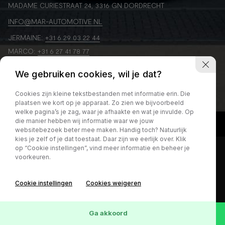
MADAME CURIESTRAAT 24, 3316 GN DORDRECHT
INFO@MAR-AUTOMOTIVE.NL
JERMAINE:
+31 6 29 03 22 44
MARCO:
+31 6 27 41 78 77
We gebruiken cookies, wil je dat?
Cookies zijn kleine tekstbestanden met informatie erin. Die
plaatsen we kort op je apparaat. Zo zien we bijvoorbeeld
welke pagina’s je zag, waar je afhaakte en wat je invulde. Op
die manier hebben wij informatie waar we jouw
websitebezoek beter mee maken. Handig toch? Natuurlijk
kies je zelf of je dat toestaat. Daar zijn we eerlijk over. Klik
op “Cookie instellingen”, vind meer informatie en beheer je
voorkeuren.
Cookie instellingen
Cookies weigeren
Ga akkoord